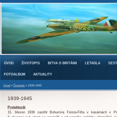
ÚVOD
ŽIVOTOPIS
BITVA O BRITÁNII
LETADLA
SES
FOTOALBUM
AKTUALITY
Úvod
»
Životopis
»
1939-1945
1939-1945
Protektorát
15. březen 1939 zastihl Bohumíra Fürsta-Fiřta v kasárnách v Pro