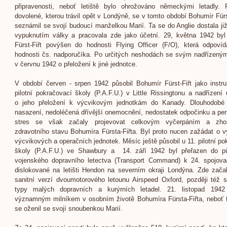
připravenosti, neboť letiště bylo ohrožováno německými letadly. 
dovolené, kterou trávil opět v Londýně, se v tomto období Bohumír Fürst
seznámil se svojí budoucí manželkou Marií. Ta se do Anglie dostala již
vypuknutím války a pracovala zde jako účetní. 29, května 1942 by
Fürst-Fiřt povýšen do hodnosti Flying Officer (F/O), která odpoví
hodnosti čs. nadporučíka. Po určitých neshodách se svým nadřízený
v červnu 1942 o přeložení k jiné jednotce.
V období červen - srpen 1942 působil Bohumír Fürst-Fiřt jako instru
pilotní pokračovací školy (P.A.F.U.) v Little Rissingtonu a nadřízení 
o jeho přeložení k výcvikovým jednotkám do Kanady. Dlouhodobé 
nasazení, nedoléčená dřívější onemocnění, nedostatek odpočinku a pe
stres se však začaly projevovat celkovým vyčerpáním a zho
zdravotního stavu Bohumíra Fürsta-Fiřta. Byl proto nucen zažádat o v
výcvikových a operačních jednotek. Měsíc ještě působil u 11. pilotní po
školy (P.A.F.U.) ve Shawbury a 14. září 1942 byl přeřazen do pů
vojenského dopravního letectva (Transport Command) k 24. spojovac
dislokované na letišti Hendon na severním okraji Londýna. Zde začal
sanitní verzí dvoumotorového letounu Airspeed Oxford, později též 
typy malých dopravních a kurýrních letadel. 21. listopad 1942
významným milníkem v osobním životě Bohumíra Fürsta-Fiřta, neboť 
se oženil se svojí snoubenkou Marií.