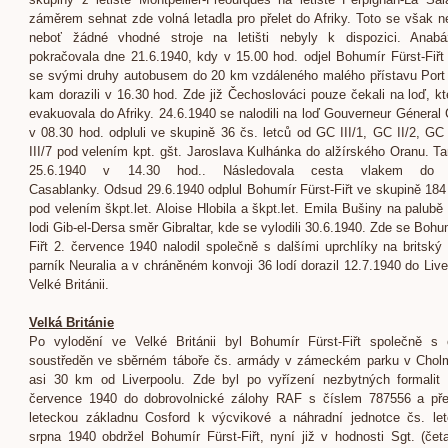
záměrem sehnat zde volná letadla pro přelet do Afriky. Toto se však ne
neboť žádné vhodné stroje na letišti nebyly k dispozici. Anabá
pokračovala dne 21.6.1940, kdy v 15.00 hod. odjel Bohumír Fürst-Fiřt
se svými druhy autobusem do 20 km vzdáleného malého přístavu Port
kam dorazili v 16.30 hod. Zde již Čechoslováci pouze čekali na loď, kte
evakuovala do Afriky. 24.6.1940 se nalodili na loď Gouverneur Géneral
v 08.30 hod. odpluli ve skupině 36 čs. letců od GC III/1, GC II/2, GC
III/7 pod velením kpt. gšt. Jaroslava Kulhánka do alžírského Oranu. Tam
25.6.1940 v 14.30 hod.. Následovala cesta vlakem do 
Casablanky. Odsud 29.6.1940 odplul Bohumír Fürst-Fiřt ve skupině 184 
pod velením škpt.let. Aloise Hlobila a škpt.let. Emila Bušiny na palubě
lodi Gib-el-Dersa směr Gibraltar, kde se vylodili 30.6.1940. Zde se Bohu
Fiřt 2. července 1940 nalodil společně s dalšími uprchlíky na britský
parník Neuralia a v chráněném konvoji 36 lodí dorazil 12.7.1940 do Live
Velké Británii.
Velká Británie
Po vylodění ve Velké Británii byl Bohumír Fürst-Fiřt společně s 
soustředěn ve sběrném táboře čs. armády v zámeckém parku v Chol
asi 30 km od Liverpoolu. Zde byl po vyřízení nezbytných formalit p
července 1940 do dobrovolnické zálohy RAF s číslem 787556 a pře
leteckou základnu Cosford k výcvikové a náhradní jednotce čs. let
srpna 1940 obdržel Bohumír Fürst-Fiřt, nyní již v hodnosti Sgt. (čet