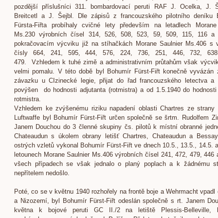
pozdější příslušníci 311. bombardovací peruti RAF J. Ocelka, J. Š
Breitcetl a J. Šejbl. Dle zápisů z francouzského pilotního deníku
Fürsta-Fiřta probíhaly cvičné lety především na letadlech Morane
Ms.230 výrobních čísel 314, 526, 508, 523, 59, 509, 115, 116 a
pokračovacím výcviku již na stíhačkách Morane Saulnier Ms.406 s 
čísly 664, 241, 595, 444, 576, 224, 736, 251, 446, 732, 63
479. Vzhledem k tuhé zimě a administrativním průtahům však výcvik
velmi pomalu. V této době byl Bohumír Fürst-Fiřt konečně vyvázán
závazku u CIzinecké legie, přijat do řad francouzského letectva a
povýšen do hodnosti adjutanta (rotmistra) a od 1.5.1940 do hodnosti
rotmistra.
Vzhledem ke zvýšenému riziku napadení oblasti Chartres ze stran
Luftwaffe byl Bohumír Fürst-Fiřt určen společně se šrtm. Rudolfem Zi
Janem Douchou do 3 členné skupiny čs. pilotů k místní obranné jed
Chateaudun s úkolem obrany letišť Chartres, Chateaudun a Bessay
ostrých vzletů vykonal Bohumír Fürst-Fiřt ve dnech 10.5., 13.5., 14.5. 
letounech Morane Saulnier Ms.406 výrobních čísel 241, 472, 479, 446 
všech případech se však jednalo o planý poplach a k žádnému stř
nepřítelem nedošlo.
Poté, co se v květnu 1940 rozhořely na frontě boje a Wehrmacht vpadl 
a Nizozemí, byl Bohumír Fürst-Fiřt odeslán společně s rt. Janem Do
května k bojové peruti GC II./2 na letiště Plessis-Belleville, 