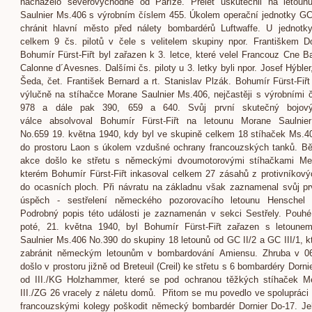
nacházelo severovýchodně od Paříže. Přelet uskutečnil na letoun
Saulnier Ms.406 s výrobním číslem 455. Úkolem operační jednotky GC 
chránit hlavní město před nálety bombardérů Luftwaffe. U jednotky
celkem 9 čs. pilotů v čele s velitelem skupiny npor. Františkem D
Bohumír Fürst-Fiřt byl zařazen k 3. letce, které velel Francouz Cne B
Calonne d´Avesnes. Dalšími čs. piloty u 3. letky byli npor. Josef Hýbler,
Šeda, čet. František Bernard a rt. Stanislav Plzák. Bohumír Fürst-Fiřt 
výlučně na stíhačce Morane Saulnier Ms.406, nejčastěji s výrobními č
978 a dále pak 390, 659 a 640. Svůj první skutečný bojov
válce absolvoval Bohumír Fürst-Fiřt na letounu Morane Saulnie
No.659 19. května 1940, kdy byl ve skupině celkem 18 stíhaček Ms.4
do prostoru Laon s úkolem vzdušné ochrany francouzských tanků. B
akce došlo ke střetu s německými dvoumotorovými stíhačkami Me 
kterém Bohumír Fürst-Fiřt inkasoval celkem 27 zásahů z protivníkový
do ocasních ploch. Při návratu na základnu však zaznamenal svůj pr
úspěch - sestřelení německého pozorovacího letounu Henschel
Podrobný popis této události je zaznamenán v sekci Sestřely. Pouh
poté, 21. května 1940, byl Bohumír Fürst-Fiřt zařazen s letoune
Saulnier Ms.406 No.390 do skupiny 18 letounů od GC II/2 a GC III/1, k
zabránit německým letounům v bombardování Amiensu. Zhruba v 06
došlo v prostoru jižně od Breteuil (Creil) ke střetu s 6 bombardéry Dorn
od III./KG Holzhammer, které se pod ochranou těžkých stíhaček M
III./ZG 26 vracely z náletu domů. Přitom se mu povedlo ve spolupráci
francouzskými kolegy poškodit německý bombardér Dornier Do-17. Je