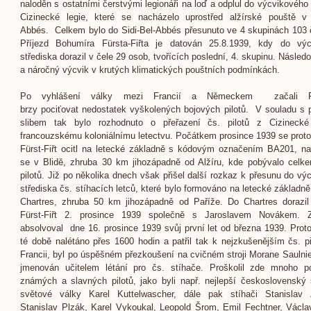
naloděn s ostatními čerstvými legionáři na loď a odplul do výcvikového 
Cizinecké legie, které se nacházelo uprostřed alžírské pouště v 
Abbés. Celkem bylo do Sidi-Bel-Abbés přesunuto ve 4 skupinách 103 č
Příjezd Bohumíra Fürsta-Fiřta je datován 25.8.1939, kdy do výc
střediska dorazil v čele 29 osob, tvořících poslední, 4. skupinu. Násled
a náročný výcvik v krutých klimatických pouštních podmínkách.
Po vyhlášení války mezi Francií a Německem začali Fr
brzy pociťovat nedostatek vyškolených bojových pilotů. V souladu s
slibem tak bylo rozhodnuto o přeřazení čs. pilotů z Cizinecké
francouzskému koloniálnímu letectvu. Počátkem prosince 1939 se prot
Fürst-Fiřt ocitl na letecké základně s kódovým označením BA201, na
se v Blidě, zhruba 30 km jihozápadně od Alžíru, kde pobývalo celk
pilotů. Již po několika dnech však přišel další rozkaz k přesunu do vý
střediska čs. stíhacích letců, které bylo formováno na letecké základn
Chartres, zhruba 50 km jihozápadně od Paříže. Do Chartres dorazi
Fürst-Fiřt 2. prosince 1939 společně s Jaroslavem Novákem. 
absolvoval dne 16. prosince 1939 svůj první let od března 1939. Prot
té době nalétáno přes 1600 hodin a patřil tak k nejzkušenějším čs. p
Francii, byl po úspěšném přezkoušení na cvičném stroji Morane Saulni
jmenován učitelem létání pro čs. stíhače. Proškolil zde mnoho p
známých a slavných pilotů, jako byli např. nejlepší československý 
světové války Karel Kuttelwascher, dále pak stíhači Stanislav Z
Stanislav Plzák, Karel Vykoukal, Leopold Šrom, Emil Fechtner, Václa