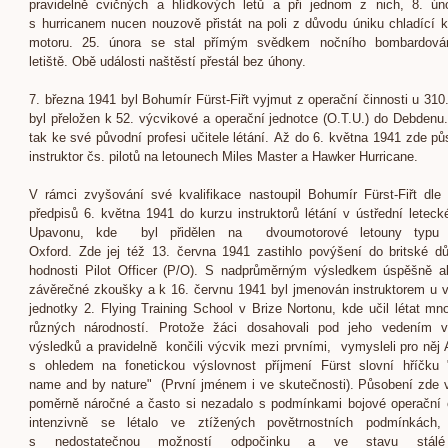
pravidelně cvičných a hlídkových letů a při jednom z nich, 8. ú
s hurricanem nucen nouzově přistát na poli z důvodu úniku chladící k
motoru. 25. února se stal přímým svědkem nočního bombardová
letiště. Obě události naštěstí přestál bez úhony.
7. března 1941 byl Bohumír Fürst-Fiřt vyjmut z operační činnosti u 310.
byl přeložen k 52. výcvikové a operační jednotce (O.T.U.) do Debdenu. 
tak ke své původní profesi učitele létání. Až do 6. května 1941 zde půs
instruktor čs. pilotů na letounech Miles Master a Hawker Hurricane.
V rámci zvyšování své kvalifikace nastoupil Bohumír Fürst-Fiřt dle 
předpisů 6. května 1941 do kurzu instruktorů létání v ústřední leteck
Upavonu, kde byl přidělen na dvoumotorové letouny typu 
Oxford. Zde jej též 13. června 1941 zastihlo povýšení do britské dů
hodnosti Pilot Officer (P/O). S nadprůměrným výsledkem úspěšně a
závěrečné zkoušky a k 16. červnu 1941 byl jmenován instruktorem u 
jednotky 2. Flying Training School v Brize Nortonu, kde učil létat mno
různých národností. Protože žáci dosahovali pod jeho vedením v
výsledků a pravidelně končili výcvik mezi prvními, vymysleli pro něj 
s ohledem na fonetickou výslovnost příjmení Fürst slovní hříčku 
name and by nature" (První jménem i ve skutečnosti). Působení zde 
poměrně náročné a často si nezadalo s podmínkami bojové operační č
intenzivně se létalo ve ztížených povětrnostních podmínkách,
s nedostatečnou možností odpočinku a ve stavu stálé