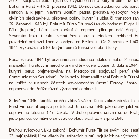
Ze 24. spojovací peruti byla nově vyčleněna 510. kurýrní peruť, ke kte
Bohumír Fürst-Fiřt k 1. prosinci 1942. Domovskou základnou této peruti
Hendon a k jejím hlavním úkolům patřila přeprava vysokých voje
civilních představitelů, přeprava pošty, kurýrní služba či transport ra
29. červenci 1943 byl Bohumír Fürst-Fiřt povýšen do hodnosti Flight Li
F/Lt. (kapitán). Létal jako kurýrní či dopravní pilot po celé Anglii,
Severním Irsku i Irsku, velmi často pak s letadlem Lockheed H
pravidelné poštovní lince z Londýna do Belfastu. Od 2. prosince 1943
1944 vykonával u 510. kurýrní perutě funkci velitele B-letky.
Počátek roku 1944 byl poznamenán radostnou událostí, neboť 2. únor
manželům Fürstovým narodilo první dítě - dcera Libuše. 8. dubna 1944 
kurýrní peruť přejmenována na Metropolitní spojovací peruť (Met
Communication Squadron). Po invazi v Normandii začal Bohumír Fürst-Fiř
na letiště v různých částech osvobozeného území Evropy, často n
dopravoval do Paříže různé významné osobnosti.
8. května 1945 skončila druhá světová válka. Do osvobozené vlasti s
Fürst-Fiřt dostal poprvé po 6 letech 6. června 1945 jako druhý pilot v
dopravního letounu D-47 Dakota. V druhé polovině června se do Prah
ještě jednou, definitivně se však do vlasti vrátil až v srpnu 1945.
Druhou světovou válku zakončil Bohumír Fürst-Fiřt se svými pěti sest
23. nejúspěšnější ze všech čs. stíhacích pilotů, bojujících na východní