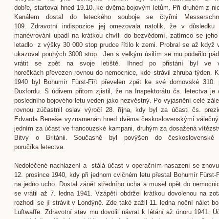
dobře, startoval hned 19.10. ke dvěma bojovým letům. Při druhém z ni
Kanálem dostal do leteckého souboje se čtyřmi Messerschm
109. Zdravotní indispozice jej omezovala natolik, že v důsledku
manévrování upadl na krátkou chvíli do bezvědomí, zatímco se jeho
letadlo z výšky 30 000 stop prudce řítilo k zemi. Probral se až když
ukazoval pouhých 3000 stop. Jen s velkým úsilím se mu podařilo pád
vrátit se zpět na svoje letiště. Ihned po přistání byl ve 
horečkách převezen rovnou do nemocnice, kde strávil zhruba týden. K 
1940 byl Bohumír Fürst-Fiřt převelen zpět ke své domovské 310. 
Duxfordu. S údivem přitom zjistil, že na Inspektorátu čs. letectva je
posledního bojového letu veden jako nezvěstný. Po vyjasnění celé zálež
rovnou zúčastnil oslav výročí 28. října, kdy byl za účasti čs. prezi
Edvarda Beneše vyznamenán hned dvěma československými válečnými
jedním za účast ve francouzské kampani, druhým za dosažená vítězs
Bitvy o Británii. Současně byl povýšen do československé 
poručíka letectva.
Nedoléčené nachlazení a stálá účast v operačním nasazení se znovu 
12. prosince 1940, kdy při jednom cvičném letu přestal Bohumír Fürst-Fi
na jedno ucho. Dostal zánět středního ucha a musel opět do nemocni
se vrátil až 7. ledna 1941. Vzápětí obdržel krátkou dovolenou na zo
rozhodl se jí strávit v Londýně. Zde také zažil 11. ledna noční nálet b
Luftwaffe. Zdravotní stav mu dovolil návrat k létání až únoru 1941. Úč