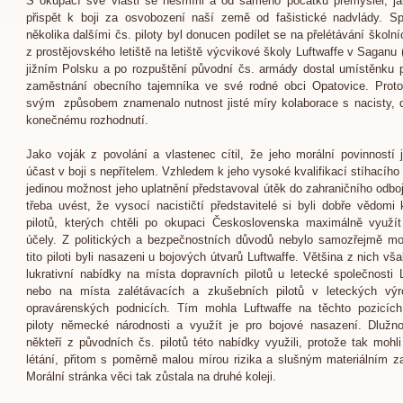
S okupací své vlasti se nesmířil a od samého počátku přemýšlel, ja
přispět k boji za osvobození naší země od fašistické nadvlády. S
několika dalšími čs. piloty byl donucen podílet se na přelétávání školní
z prostějovského letiště na letiště výcvikové školy Luftwaffe v Saganu 
jižním Polsku a po rozpuštění původní čs. armády dostal umístěnku pr
zaměstnání obecního tajemníka ve své rodné obci Opatovice. Prot
svým způsobem znamenalo nutnost jisté míry kolaborace s nacisty, 
konečnému rozhodnutí.
Jako voják z povolání a vlastenec cítil, že jeho morální povinností j
účast v boji s nepřítelem. Vzhledem k jeho vysoké kvalifikací stíhacího 
jedinou možnost jeho uplatnění představoval útěk do zahraničního odboj
třeba uvést, že vysocí nacističtí představitelé si byli dobře vědomi k
pilotů, kterých chtěli po okupaci Československa maximálně využí
účely. Z politických a bezpečnostních důvodů nebylo samozřejmě m
tito piloti byli nasazeni u bojových útvarů Luftwaffe. Většina z nich vš
lukrativní nabídky na místa dopravních pilotů u letecké společnosti 
nebo na místa zalétávacích a zkušebních pilotů v leteckých výr
opravárenských podnicích. Tím mohla Luftwaffe na těchto pozicích 
piloty německé národnosti a využít je pro bojové nasazení. Dlužno
někteří z původních čs. pilotů této nabídky využili, protože tak mohli
létání, přitom s poměrně malou mírou rizika a slušným materiálním za
Morální stránka věci tak zůstala na druhé koleji.