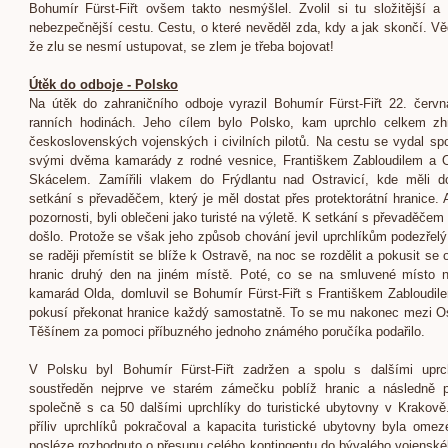
Bohumír Fürst-Fiřt ovšem takto nesmýšlel. Zvolil si tu složitější 
nebezpečnější cestu. Cestu, o které nevěděl zda, kdy a jak skončí. Vě
že zlu se nesmí ustupovat, se zlem je třeba bojovat!
Útěk do odboje - Polsko
Na útěk do zahraničního odboje vyrazil Bohumír Fürst-Fiřt 22. červ
ranních hodinách. Jeho cílem bylo Polsko, kam uprchlo celkem zh
československých vojenských i civilních pilotů. Na cestu se vydal sp
svými dvěma kamarády z rodné vesnice, Františkem Zabloudilem a 
Skácelem. Zamířili vlakem do Frýdlantu nad Ostravicí, kde měli 
setkání s převaděčem, který je měl dostat přes protektorátní hranice. A
pozornosti, byli oblečeni jako turisté na výletě. K setkání s převaděče
došlo. Protože se však jeho způsob chování jevil uprchlíkům podezřelý,
se raději přemístit se blíže k Ostravě, na noc se rozdělit a pokusit se
hranic druhý den na jiném místě. Poté, co se na smluvené místo n
kamarád Olda, domluvil se Bohumír Fürst-Fiřt s Františkem Zabloudil
pokusí překonat hranice každý samostatně. To se mu nakonec mezi O
Těšínem za pomoci příbuzného jednoho známého poručíka podařilo.
V Polsku byl Bohumír Fürst-Fiřt zadržen a spolu s dalšími uprch
soustředěn nejprve ve starém zámečku poblíž hranic a následně p
společně s ca 50 dalšími uprchlíky do turistické ubytovny v Krakově
příliv uprchlíků pokračoval a kapacita turistické ubytovny byla omez
posléze rozhodnuto o přesunu celého kontingentu do bývalého vojenské