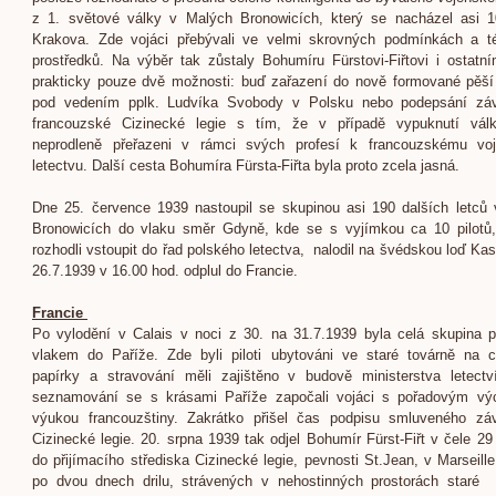
z 1. světové války v Malých Bronowicích, který se nacházel asi 
Krakova. Zde vojáci přebývali ve velmi skrovných podmínkách a t
prostředků. Na výběr tak zůstaly Bohumíru Fürstovi-Fiřtovi i ostatn
prakticky pouze dvě možnosti: buď zařazení do nově formované pěší
pod vedením pplk. Ludvíka Svobody v Polsku nebo podepsání zá
francouzské Cizinecké legie s tím, že v případě vypuknutí vál
neprodleně přeřazeni v rámci svých profesí k francouzskému vo
letectvu. Další cesta Bohumíra Fürsta-Fiřta byla proto zcela jasná.
Dne 25. července 1939 nastoupil se skupinou asi 190 dalších letců
Bronowicích do vlaku směr Gdyně, kde se s vyjímkou ca 10 pilotů,
rozhodli vstoupit do řad polského letectva, nalodil na švédskou loď Kas
26.7.1939 v 16.00 hod. odplul do Francie.
Francie
Po vylodění v Calais v noci z 30. na 31.7.1939 byla celá skupina 
vlakem do Paříže. Zde byli piloti ubytováni ve staré továrně na c
papírky a stravování měli zajištěno v budově ministerstva letect
seznamování se s krásami Paříže započali vojáci s pořadovým vý
výukou francouzštiny. Zakrátko přišel čas podpisu smluveného zá
Cizinecké legie. 20. srpna 1939 tak odjel Bohumír Fürst-Fiřt v čele 29 
do přijímacího střediska Cizinecké legie, pevnosti St.Jean, v Marseille
po dvou dnech drilu, strávených v nehostinných prostorách staré 