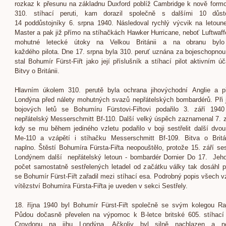
rozkaz k přesunu na základnu Duxford poblíž Cambridge k nově form
310. stíhací peruti, kam dorazil společně s dalšími 10 důst
14 poddůstojníky 6. srpna 1940. Následoval rychlý výcvik na letoun
Master a pak již přímo na stíhačkách Hawker Hurricane, neboť Luftwaffe
mohutné letecké útoky na Velkou Británii a na obranu bylo
každého pilota. Dne 17. srpna byla 310. peruť uznána za bojeschopnou
stal Bohumír Fürst-Fiřt jako její příslušník a stíhací pilot aktivním ú
Bitvy o Británii.
Hlavním úkolem 310. perutě byla ochrana jihovýchodní Anglie a p
Londýna před nálety mohutných svazů nepřátelských bombardérů. Při
bojových letů se Bohumíru Fürstovi-Fiřtovi podařilo 3. září 1940 
nepřátelský Messerschmitt Bf-110. Další velký úspěch zaznamenal 7. z
kdy se mu během jediného vzletu podařilo v boji sestřelit další dvo
Me-110 a vzápětí i stíhačku Messerschmitt Bf-109. Bitva o Britán
naplno. Štěstí Bohumíra Fürsta-Fiřta neopouštělo, protože 15. září sest
Londýnem další nepřátelský letoun - bombardér Dornier Do 17. Jeh
počet samostatně sestřelených letadel od začátku války tak dosáhl p
se Bohumír Fürst-Fiřt zařadil mezi stíhací esa. Podrobný popis všech 
vítězství Bohumíra Fürsta-Fiřta je uveden v sekci Sestřely.
18. října 1940 byl Bohumír Fürst-Fiřt společně se svým kolegou 
Půdou dočasně převelen na výpomoc k B-letce britské 605. stíhací
Croydonu na jihu Londýna. Ačkoliv byl silně nachlazen a ne