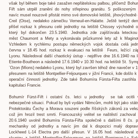
však byl během boje také zasažen nepřátelskou palbou, přičemž Bohum
Fiřt sám utrpěl zranění do nohy střepinou granátu. S poškozeným
navíc musel nouzově přistát mimo své domovské letiště, jihovýchodně
Creil (Oise), nedaleko zámečku Verneuil-en-Halatte. Ještě tentýž de
přišel rozkaz k přesunu celé jednotky na letiště Chissey východně o
který byl dokončen 23.5.1940. Jednotka zde zajišťovala leteckou
měst Chaumont a Mety a vykonávala průzkumné lety až k Maginotov
Vzhledem k rychlému postupu německých vojsk dostala celá jedn
června v 18.45 hod. rozkaz k evakuaci na letiště Feurs, ležící z
Lyonu. Následoval další chaotický ústup - nejdříve dne 16.6.1940 na le
Etiente-Boutheon a následně 17.6.1940 v 10.30 hod. na letiště St. Sym
´Ozon (Mions) nedaleko Lyonu, který byl završen téhož dne navečer v 1
přesunem na letiště Montpellier-Fréjourques v jižní Francii, kde došlo 
operační činnosti jednotky. Zde také Bohumíra Fürsta-Fiřta zastihla
kapitulaci Francie.
Bohumír Fürst-Fiřt i ostatní čs. letci u jednotky se tak ocitli
nebezpečné situaci. Pokud by byli vydáni Němcům, mohli být jako stát
Protektorátu Čechy a Morava souzeni podle říšských zákonů za vele
což jim hrozil trest smrti. Francouzský velitel se naštěstí zachoval
20.6.1940 uvolnil Bohumíra Fürsta-Fiřta společně s dalšími 8 čs. p
mechaniky od jednotky a navíc jim dal k dispozici malý dopravn
Lockheed L-14 Electra pro další přesun. V 16.05 hod. následoval o
skupiny z letiště Montpellier-Fréourques na letiště Perpignan-La Sa