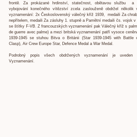
frontě. Za prokázané hrdinství, statečnost, obětavou službu a 
vybojování konečného vítězství zcela zaslouženě obdržel několik
vyznamenání: 2x Československý válečný kříž 1939, medaili Za chrab
nepřítelem, medaili Za zásluhy 1. stupně a Pamětní medaili čs. vojsk v 
se štítky F-VB. Z francouzských vyznamenání pak Válečný kříž s palm
de guerre avec palme) a mezi britská vyznamenání patří vysoce ceně
1939-1945 se stuhou Bitva o Británii (Star 1939-1945 with Battle o
Clasp), Air Crew Europe Star, Defence Medal a War Medal.
Podrobný popis všech obdržených vyznamenání je uveden 
Vyznamenání.