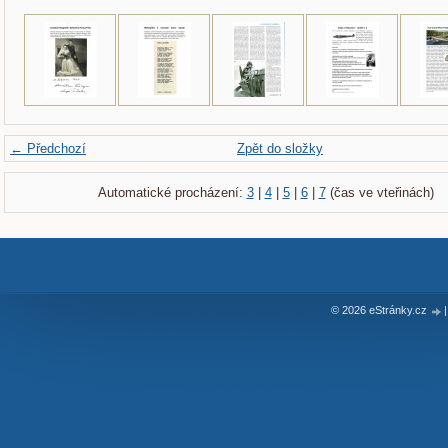
← Předchozí
Zpět do složky
Automatické procházení:
3
|
4
|
5
|
6
|
7
(čas ve vteřinách)
© 2026 eStránky.cz